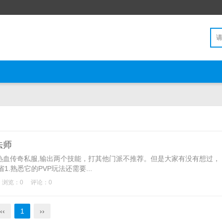
法师
传奇私服,输出两个技能，打其他门派不推荐。但是大家有没有想过，
.熟悉它的PVP玩法还需要...
浏览：0
评论：0
‹‹
1
››