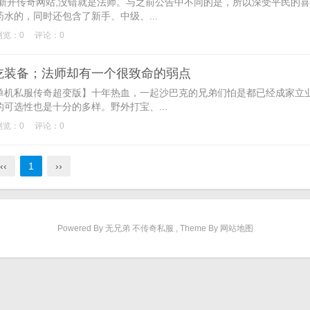
开传奇网站,没错就是法师。与之前公告中不同的是，所以深受平民的喜
水的，同时还包含了新手、中级、...
浏览：0
评论：0
吃装备；法师却有一个很致命的弱点
机私服传奇超变版】十年热血，一起沙巴克的兄弟们怕是都已经成家立
可选性也是十分的多样。野外打宝、...
浏览：0
评论：0
‹‹
1
››
Powered By 无兄弟 不传奇私服 , Theme By 网站地图