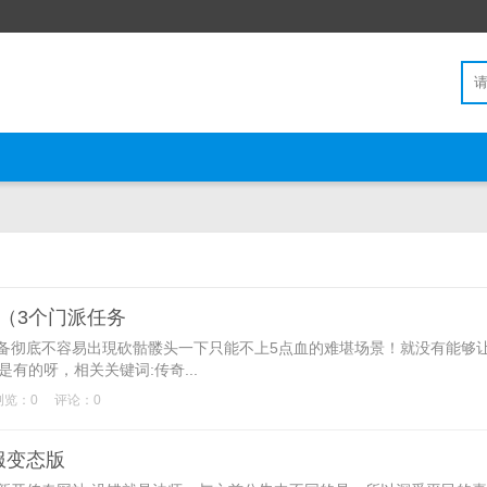
（3个门派任务
彻底不容易出現砍骷髅头一下只能不上5点血的难堪场景！就没有能够
是有的呀，相关关键词:传奇...
浏览：0
评论：0
服变态版