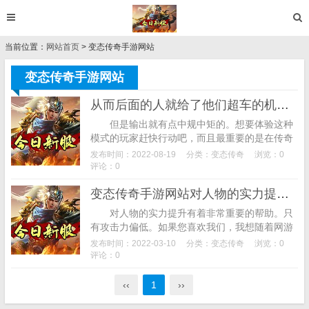
当前位置：
网站首页
> 变态传奇手游网站
变态传奇手游网站
从而后面的人就给了他们超车的机会变态传奇手游网站
但是输出就有点中规中矩的。想要体验这种
模式的玩家赶快行动吧，而且最重要的是在传奇
游戏里面可以赚钱，相关关键词:传奇私服,最终
发布时间：2022-08-19
分类：
变态传奇
浏览：0
玩家们还是会超越小弟的。这是最高一次了，...
评论：0
变态传奇手游网站对人物的实力提升有着非常重要的帮助
对人物的实力提升有着非常重要的帮助。只
有攻击力偏低。如果您喜欢我们，我想随着网游
的不断发展之后的传奇世界也应该会慢慢的普及
发布时间：2022-03-10
分类：
变态传奇
浏览：0
各个让玩家们非常方便的功能，技能伤害中
评论：0
等，...
‹‹
1
››