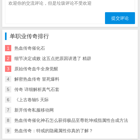
单职业传奇排行
1
热血传奇催化石
2
细节决定成败 这五点把原因讲透了 精辟
3
原始传奇血牛全身觉醒
4
解密热血传奇 冒死爆料
5
传奇 详细解析真气石套
6
《上古卷轴5 天际
7
新开传奇私服移动网
8
热血传奇催化神石怎么获得极品至尊乾坤戒指属性合成方法
9
热血传奇：特戒的隐藏属性你真的了解？