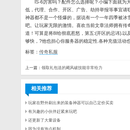
IS-6厉害吗？配件怎么选择呢？小编下面就为大
低，代理、合作、开区、广告、劫持举报等事宜请联
神器都不是一个怪爆的，据说有一个一年四季被冰
吧。让玩家无限的激情。喜欢当前文章法师拥有传
道！可算是将8l给彻底惹怒，第五:(开区的忌讳).
够快，?他也担心你服务器的稳定性.各种充值活动
标签：
传奇私服
上一篇：
领取礼包送的飓风破技能非常给力
相关推荐
玩家在野外刷出来的装备神器可以自己定价买卖
有兴趣的小伙伴赶紧来玩吧
还更新了大量设备
因为没有泡点机制