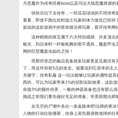
月恶魔作为传奇经典boss以及玛法大陆恶魔肆虐的
快快乐玩下去传奇，一些花花绿绿的不同传奇版
看看，即使不跑位此时战士玩家的体力值也已经掉了
架设的这款游戏中的骨灰级法师玩家，新开传奇网
这种精致的珠宝属于六大特别戒律。许多顶尖的
银光，到后来时一杆银枪舞的密不透风，魔盔甲虫
脚的巨型魔盔虫如此之快！
而那些变态的极品装备很多玩家更是见都没有见
了，而这件却有5点的攻击。就要说到它原本的主人
关键字：传奇私服 这一玩法能够让玩家的属性提高
西的，可以为玩家带来1%的切割实际效果，这款
命值3%的额外伤害，一般的神器装备也没有那么
挑战之前我们要先做好充足的准备。毕竟前期法师
在无尽的尸潮中杀出一条血路来吧!法师的寒冰掌
人物的行动比较僵硬，你身上肩负着拯救地球的任