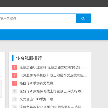
传奇私服排行
1
流放之路职业选择 流放之路2020贫民选什么职业好
2
《热血传奇手机版》战士混搭符文及技能组合符文推荐
3
热血传奇手游符文禁魔
4
原始传奇原始传奇战士打宝战士pk技巧 教你如何应付战士的技能
5
火龙合击1.80手游下载
6
流放之路各职业全面介绍 职业区别与选择攻略