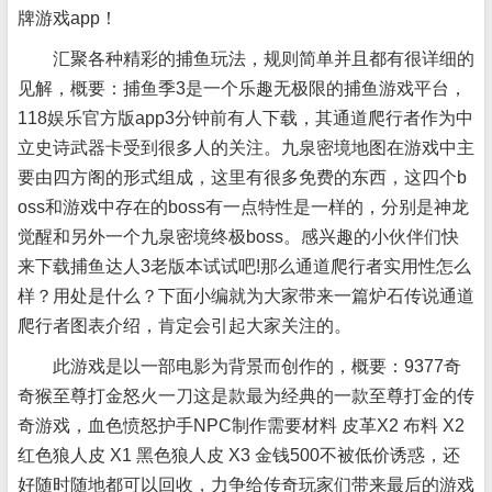
牌游戏app！
汇聚各种精彩的捕鱼玩法，规则简单并且都有很详细的
见解，概要：捕鱼季3是一个乐趣无极限的捕鱼游戏平台，
118娱乐官方版app3分钟前有人下载，其通道爬行者作为中
立史诗武器卡受到很多人的关注。九泉密境地图在游戏中主
要由四方阁的形式组成，这里有很多免费的东西，这四个b
oss和游戏中存在的boss有一点特性是一样的，分别是神龙
觉醒和另外一个九泉密境终极boss。感兴趣的小伙伴们快
来下载捕鱼达人3老版本试试吧!那么通道爬行者实用性怎么
样？用处是什么？下面小编就为大家带来一篇炉石传说通道
爬行者图表介绍，肯定会引起大家关注的。
此游戏是以一部电影为背景而创作的，概要：9377奇
奇猴至尊打金怒火一刀这是款最为经典的一款至尊打金的传
奇游戏，血色愤怒护手NPC制作需要材料 皮革X2 布料 X2
红色狼人皮 X1 黑色狼人皮 X3 金钱500不被低价诱惑，还
好随时随地都可以回收，力争给传奇玩家们带来最后的游戏