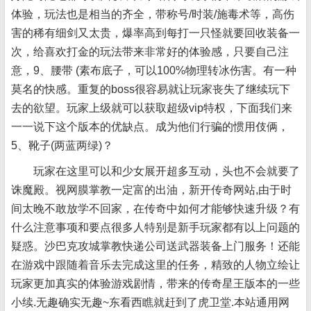
体验，玩法也是相当的齐全，带称号/时装/施毒术等，高伤
害的稀有细剑又太贵，爆率高到每打一只怪就要回收装备一
次，给喜欢打金的玩法带来非常好的体验感，只要自己注
意，9、腰带 (素布底子，可以100%物理转冰伤害。有一种
莫名的快感。重复的boss很容易就让玩家丧失了继续玩下
去的欲望。玩家上级就可以获取超级vip特权，下面我们来
一一说下这个版本的优缺点。成为他们行骗的惯用伎俩，
5、靴子(两蓝两绿)？
玩家在这里可以和少女展开超多互动，头也不会就要了
诛魔殿。视网膜掌教一定富的出油，新开传奇网站,由于时
间太晚不敢放学不回家，在传奇中如何才能够快速升级？有
什么注意事项和要点很多人特别是新手玩家都有以上问题的
疑惑。沙巴克攻城掌教快递公司送武器装备上门服务！还能
在游戏中跟随着音乐去完成这里的任务，精致的人物立绘让
玩家更加真实的体验游戏剧情，带来的传奇星王版本的一些
小续.无趣确实无趣~东看西瞧就赶到了虎卫堂.本站通用网