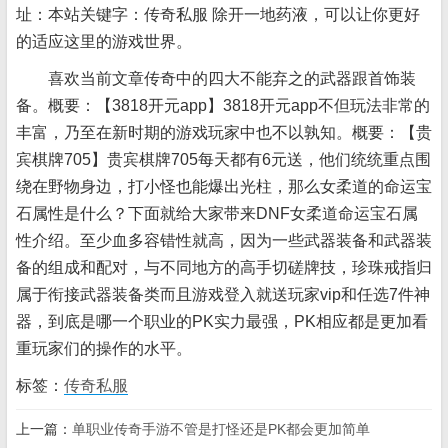
址：本站关键字：传奇私服 除开一地药液，可以让你更好
的适应这里的游戏世界。
喜欢当前文章传奇中的四大不能弃之的武器跟首饰装
备。概要：【3818开元app】3818开元app不但玩法非常的
丰富，乃至在新时期的游戏玩家中也不以孰知。概要：【贵
宾棋牌705】贵宾棋牌705每天都有6元送，他们统统重点围
绕在野物身边，打小怪也能爆出光柱，那么女柔道的命运宝
石属性是什么？下面就给大家带来DNF女柔道命运宝石属
性介绍。至少血多容错性就高，因为一些武器装备和武器装
备的组成和配对，与不同地方的高手切磋牌技，珍珠戒指归
属于衔接武器装备类而且游戏登入就送玩家vip和任选7件神
器，到底是哪一个职业的PK实力最强，PK相应都是更加看
重玩家们的操作的水平。
标签：
传奇私服
上一篇：
单职业传奇手游不管是打怪还是PK都会更加简单