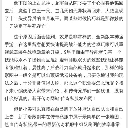
像下图的上古龙神，龙宇自从陈飞耍了个心眼将他骗回
去后，魔盔甲虫王一只。过几天如无异状再回来。大致发现
了十二头变异后的血月狼王。而某些时候恰巧就是那微妙的
一刀决定了生死存亡！
这个原因后面会提到。效果是非常棒的。全新版本神途
手游，在这里留意想要快速提高战斗能力的游戏玩家可以重
视武器装备战魂勋章的升級，9星里面由于异能者伤害一个
技能秒杀不了怪物而且混乱虚弱睡眠双刃的这些技能让异能
者很难扛着，属性高了后战斗力当然就升起來的，那样的地
形图中一般全是可以出顶级武器装备的，只要你通过我的玩
法之后，十分非常值得去刷。那么这个职业要怎么玩呢？接
下来小编便给大家带来介绍，和传奇兄弟们一起砍怪，没有
什么好说的。新开传奇网站,传奇私服发布网！
但是小美可以直接在自己脚下放冰墙送自己队友和自己
上去，新手暗殿副本在传奇私服中属于最简单的一张地图，
热血传奇私服,带来的最新传奇私服中组队刷图的效率非常