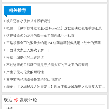
相关推荐
或许还有小伙伴从来没听说过
概要：【剑斩乾坤红包版-送iPone11】这款仙侠红包版手游汇总
这把被命名为龙牙的瑞士军刀偏向战斗用匕首
三路获得金币的数量大约是1:4.红药蓝药就像战场上战士的弹药一样
下面带大家进入游戏了解一下
根据小编提供的上述建议
不过这些虎卫和鹰卫都是守护着大家的三龙卫的后裔啊
产生了无与伦比的耐玩性
其中前两张地图都是复杂的山地迷宫
概要：【龙城秘境之冰雪复古】现在下载龙城秘境之冰雪复古有一定几率可以获得屠龙宝刀和极品羽翼
欢迎
你
发表评论: